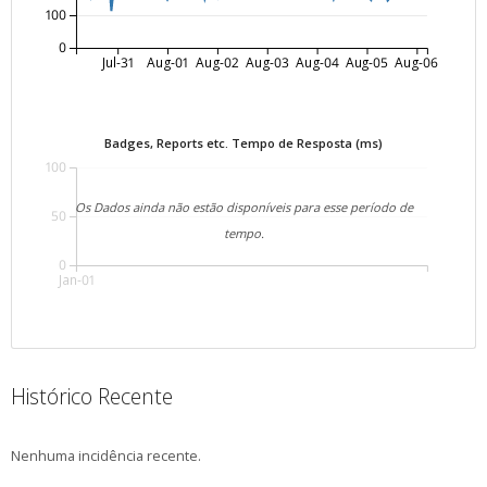
100
0
Jul-31
Aug-01
Aug-02
Aug-03
Aug-04
Aug-05
Aug-06
Badges, Reports etc. Tempo de Resposta (ms)
100
Os Dados ainda não estão disponíveis para esse período de
50
tempo.
0
Jan-01
Histórico Recente
Nenhuma incidência recente.