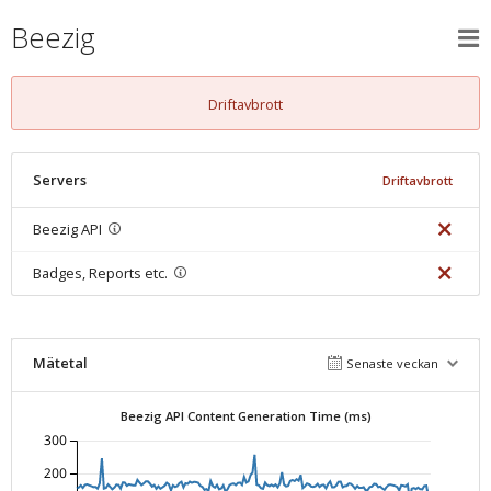
Beezig
Driftavbrott
Servers
Driftavbrott
Beezig API
Badges, Reports etc.
Mätetal
Senaste veckan
Beezig API Content Generation Time (ms)
300
200