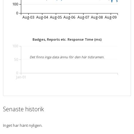
100
0
Aug-03
Aug-04
Aug-05
Aug-06
Aug-07
Aug-08
Aug-09
Badges, Reports etc. Response Time (ms)
100
Det finns inga data ännu för den här tidsramen.
50
0
Jan-01
Senaste historik
Inget har hänt nyligen.